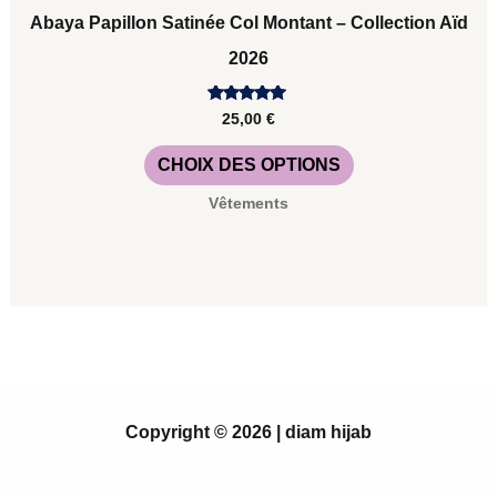
Abaya Papillon Satinée Col Montant – Collection Aïd
2026
Note
25,00
€
5.00
sur 5
CHOIX DES OPTIONS
Vêtements
Copyright © 2026 | diam hijab