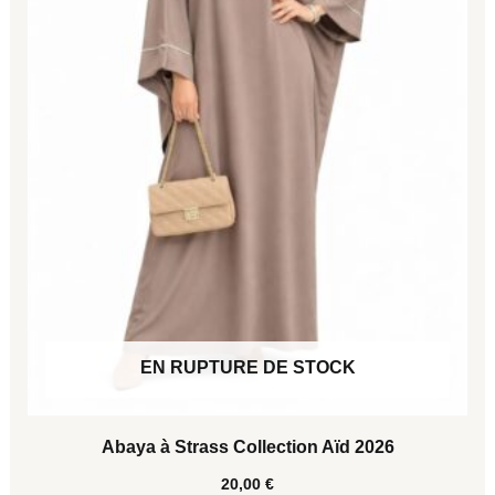
peuvent
être
choisies
sur
la
page
du
produit
EN RUPTURE DE STOCK
Abaya à Strass Collection Aïd 2026
20,00
€