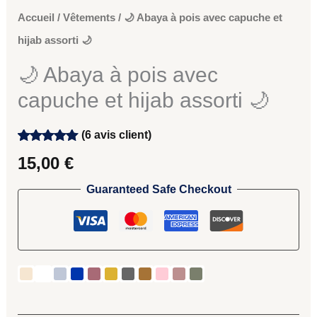
Accueil
/
Vêtements
/ 🌙 Abaya à pois avec capuche et
hijab assorti 🌙
🌙 Abaya à pois avec
capuche et hijab assorti 🌙
(
6
avis client)
Noté
6
5.00
15,00
€
sur 5
basé sur
notations
Guaranteed Safe Checkout
client