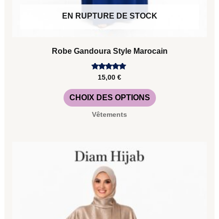
EN RUPTURE DE STOCK
Robe Gandoura Style Marocain
Note
15,00
€
5.00
sur 5
CHOIX DES OPTIONS
Vêtements
Ce
produit
a
plusieurs
variations.