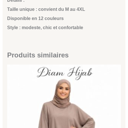
Détails :
Taille unique : convient du M au 4XL
Disponible en 12 couleurs
Style : modeste, chic et confortable
Produits similaires
Ce
produit
a
plusieurs
variations.
Les
options