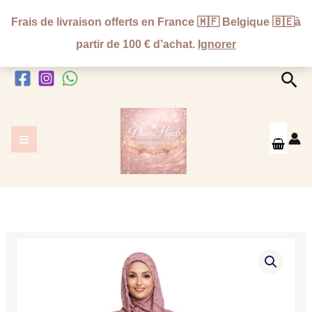
Aller
Frais de livraison offerts en France 🇲🇫 Belgique 🇧🇪à
au
partir de 100 € d’achat.
Ignorer
contenu
Rec
quantité
de
🌙