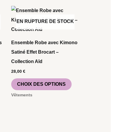
Ce
Ce
roduit
produit
EN RUPTURE DE STOCK
a
lusieurs
plusieurs
s
Ensemble Robe avec Kimono
ariations.
variations.
Satiné Effet Brocart –
es
Les
Collection Aïd
ptions
options
28,00
€
euvent
peuvent
CHOIX DES OPTIONS
tre
être
hoisies
choisies
Vêtements
ur
sur
a
la
age
page