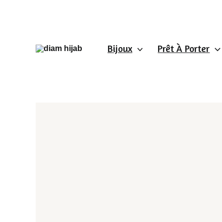
Aller
au
contenu
Bijoux
Prêt À Porter