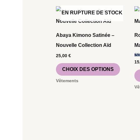
Ce
EN RUPTURE DE STOCK
produit
a
Abaya Kimono Satinée –
Ro
plusieur
Nouvelle Collection Aïd
Ma
variation
25,00
€
Les
No
15
5.
CHOIX DES OPTIONS
su
options
peuvent
Vêtements
Vê
être
choisies
sur
la
page