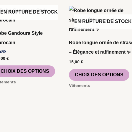
Ce
EN RUPTURE DE STOCK
produit
p
EN RUPTURE DE STOCK
a
a
be Gandoura Style
s
plusieurs
p
rocain
Robe longue ornée de stras
s.
variations.
v
– Élégance et raffinement ✨
Les
L
te
,00
€
00
15,00
€
r 5
options
o
CHOIX DES OPTIONS
CHOIX DES OPTIONS
peuvent
p
tements
être
ê
Vêtements
choisies
c
sur
s
la
l
page
p