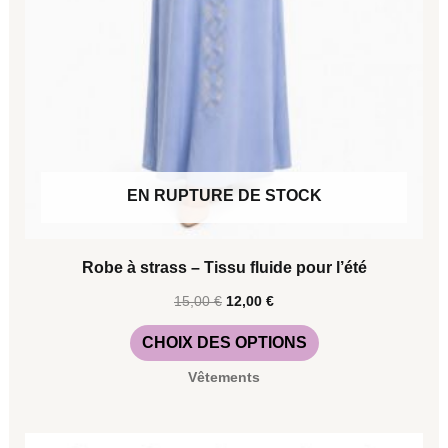
la
page
du
produit
EN RUPTURE DE STOCK
Robe à strass – Tissu fluide pour l’été
15,00
€
12,00
€
CHOIX DES OPTIONS
Vêtements
Ce