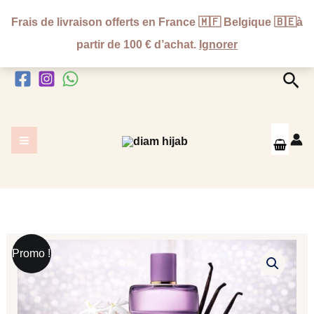
Aller
Frais de livraison offerts en France 🇲🇫 Belgique 🇧🇪à
au
partir de 100 € d’achat.
Ignorer
contenu
Rec
Le
Le
quantité
Promo !
prix
prix
de
initial
actuel
Rochas