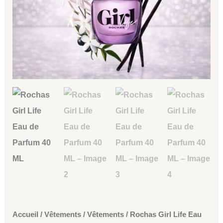
était :
est :
Girl
49,00 €.
35,00 €.
Life
Eau
de
Parfum
40
ML
Accueil
/
Vêtements
/
Vêtements
/ Rochas Girl Life Eau