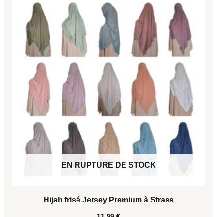
produit
a
plusieurs
variations.
Les
options
peuvent
être
choisies
sur
EN RUPTURE DE STOCK
la
page
Hijab frisé Jersey Premium à Strass
du
11,99
€
produit