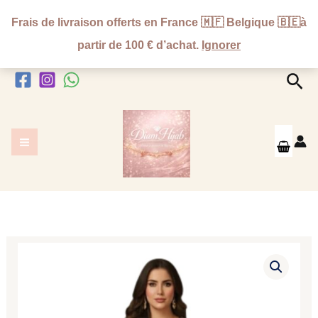
Aller
Frais de livraison offerts en France 🇲🇫 Belgique 🇧🇪à
au
partir de 100 € d’achat.
Ignorer
contenu
Rec
quantité
de
Robe