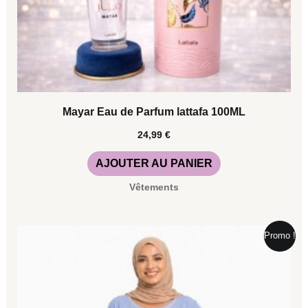
Mayar Eau de Parfum lattafa 100ML
24,99
€
AJOUTER AU PANIER
Vêtements
Le
Le
Ce
Promo !
prix
prix
initial
actuel
produit
était :
est :
a
15,00 €.
12,00 €.
plusieurs