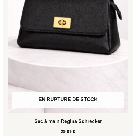
peuvent
être
choisies
sur
la
page
du
produit
EN RUPTURE DE STOCK
Sac à main Regina Schrecker
29,99
€