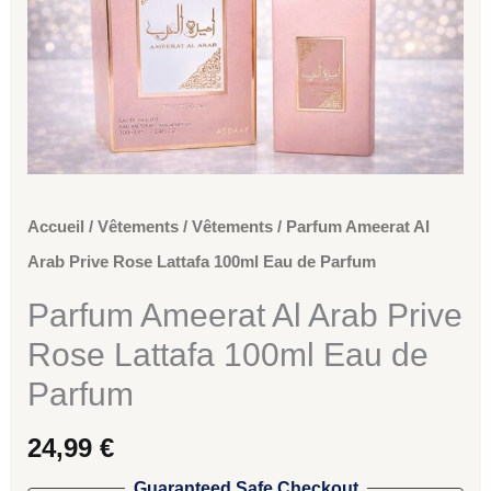
Ameerat
Al
Arab
Prive
Rose
Lattafa
100ml
Accueil
/
Vêtements
/
Vêtements
/ Parfum Ameerat Al
Eau
Arab Prive Rose Lattafa 100ml Eau de Parfum
de
Parfum Ameerat Al Arab Prive
Parfum
Rose Lattafa 100ml Eau de
Parfum
24,99
€
Guaranteed Safe Checkout