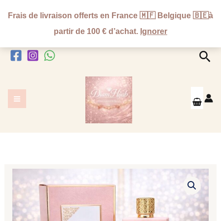
Aller
Frais de livraison offerts en France 🇲🇫 Belgique 🇧🇪à
au
partir de 100 € d’achat.
Ignorer
contenu
Rec
quantité
de
Parfum