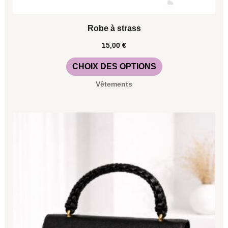
sur
la
Robe à strass
page
15,00
€
du
CHOIX DES OPTIONS
produit
Vêtements
Ce
produit
a
plusieurs
variations.
Les
options