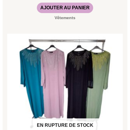
AJOUTER AU PANIER
Vêtements
Ce
produit
a
plusieurs
variations.
Les
options
peuvent
être
choisies
EN RUPTURE DE STOCK