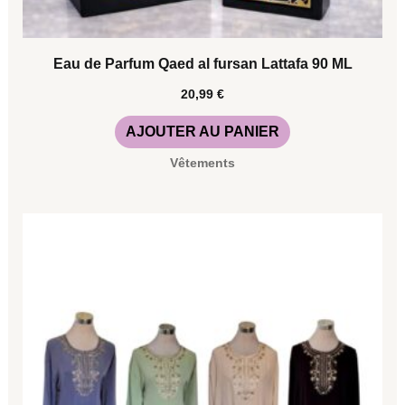
Eau de Parfum Qaed al fursan Lattafa 90 ML
20,99
€
AJOUTER AU PANIER
Vêtements
Ce
produit
a
plusieurs
variations.
Les
options