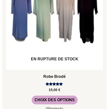
peuvent
être
choisies
sur
la
page
du
EN RUPTURE DE STOCK
produit
Robe Brodé
Note
15,00
€
5.00
sur 5
CHOIX DES OPTIONS
Vêtements