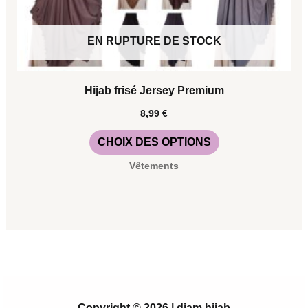
page
du
EN RUPTURE DE STOCK
produit
Hijab frisé Jersey Premium
8,99
€
CHOIX DES OPTIONS
Vêtements
Copyright © 2026 | diam hijab