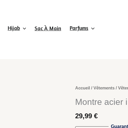
Hijab
Parfums
Sac À Main
Accueil
/
Vêtements
/
Vête
Montre acier 
29,99
€
Guarant