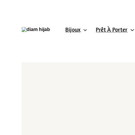
Aller
au
contenu
Bijoux
Prêt À Porter