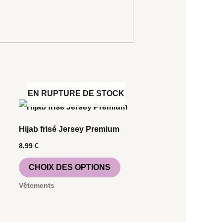
EN RUPTURE DE STOCK
Ce
produit
Hijab frisé Jersey Premium
a
8,99
€
plusieurs
CHOIX DES OPTIONS
variations.
Les
Vêtements
options
peuvent