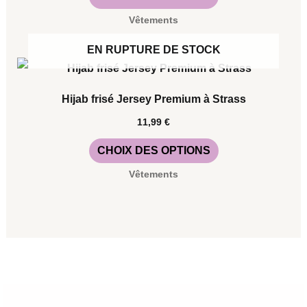
page
Les
Vêtements
du
options
EN RUPTURE DE STOCK
produit
peuvent
Ce
être
produit
choisies
Hijab frisé Jersey Premium à Strass
a
sur
11,99
€
plusieurs
la
CHOIX DES OPTIONS
variations.
page
Vêtements
Les
du
options
produit
peuvent
être
choisies
sur