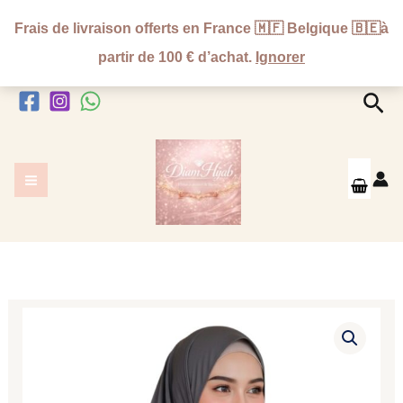
Aller
Frais de livraison offerts en France 🇲🇫 Belgique 🇧🇪à
au
partir de 100 € d’achat.
Ignorer
contenu
Rec
quantité
de
Hijab