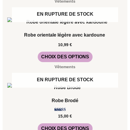
Vêtements
EN RUPTURE DE STOCK
Ce
produit
Robe orientale légère avec kardoune
a
10,99
€
plusieurs
CHOIX DES OPTIONS
variations.
Vêtements
Les
options
EN RUPTURE DE STOCK
peuvent
Ce
être
produit
Robe Brodé
choisies
a
sur
plusieurs
Note
15,00
€
5.00
sur 5
la
variations.
CHOIX DES OPTIONS