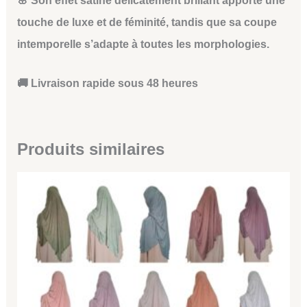
🌸 Son effet satiné délicatement brillant apporte une
touche de luxe et de féminité, tandis que sa coupe
intemporelle s’adapte à toutes les morphologies.
🚚 Livraison rapide sous 48 heures
Produits similaires
Ce
produit
a
plusieurs
variations.
Les