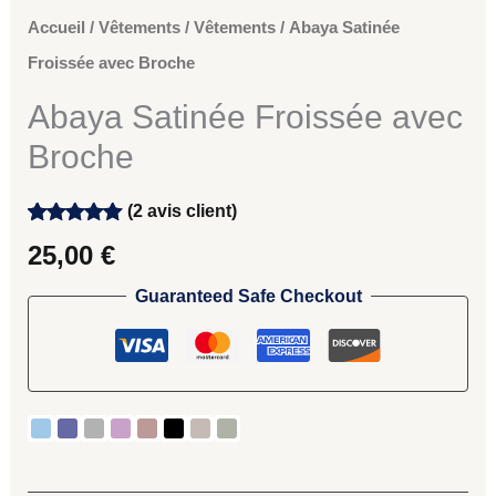
Accueil
/
Vêtements
/
Vêtements
/ Abaya Satinée
Froissée avec Broche
Abaya Satinée Froissée avec
Broche
(
2
avis client)
Noté
2
5.00
25,00
€
sur 5
basé sur
notations
Guaranteed Safe Checkout
client