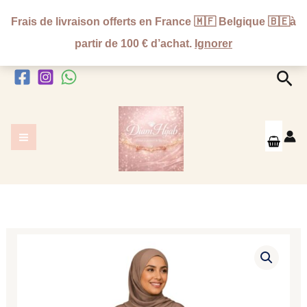
Aller
Frais de livraison offerts en France 🇲🇫 Belgique 🇧🇪à
au
partir de 100 € d’achat.
Ignorer
contenu
Rec
quantité
de
Abaya