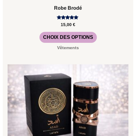
Robe Brodé
Note
15,00
€
5.00
sur 5
CHOIX DES OPTIONS
Vêtements