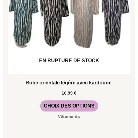
peuvent
être
choisies
sur
la
page
EN RUPTURE DE STOCK
du
produit
Robe orientale légère avec kardoune
10,99
€
CHOIX DES OPTIONS
Vêtements