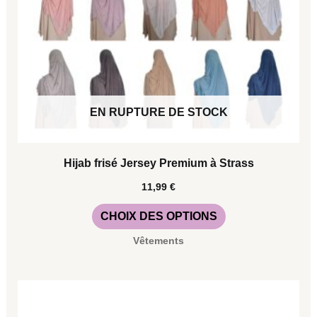
options
peuvent
être
choisies
sur
EN RUPTURE DE STOCK
la
page
Hijab frisé Jersey Premium à Strass
du
11,99
€
produit
CHOIX DES OPTIONS
Vêtements
Ce
produit