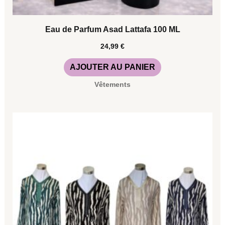
Eau de Parfum Asad Lattafa 100 ML
24,99
€
AJOUTER AU PANIER
Vêtements
Ce
produit
a
plusieurs
variations.
Les
options