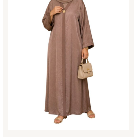
Satinée
Froissée
avec
Broche